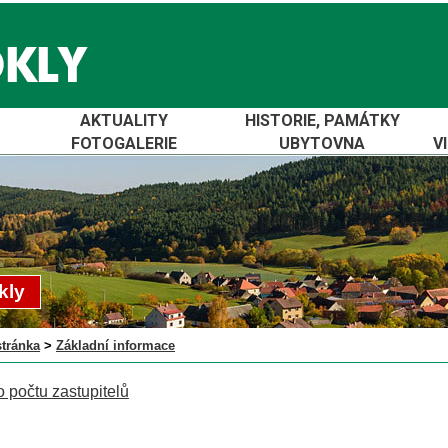
AKTUALITY
HISTORIE, PAMÁTKY
FOTOGALERIE
UBYTOVNA
V
kly
stránka
>
Základní informace
o počtu zastupitelů