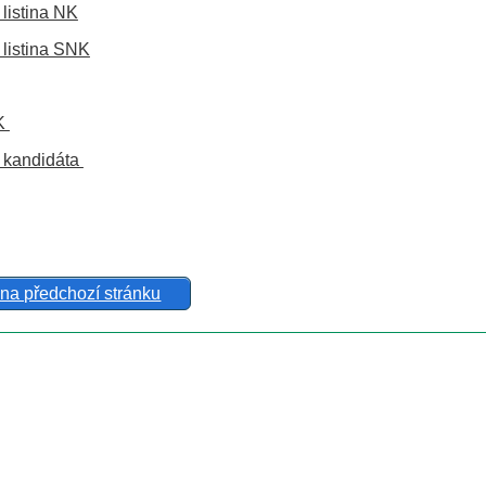
 listina NK
 listina SNK
NK
 kandidáta
 na předchozí stránku