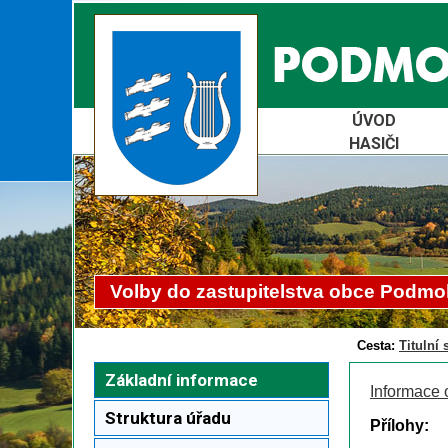
ÚVOD
HASIČI
Volby do zastupitelstva obce Podmo
Cesta:
Titulní 
Základní informace
Informace 
Struktura úřadu
Přílohy: