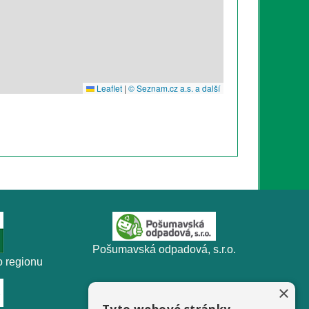
Pošumavská odpadová, s.r.o.
 regionu
×