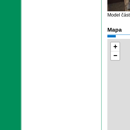
Model část
Mapa