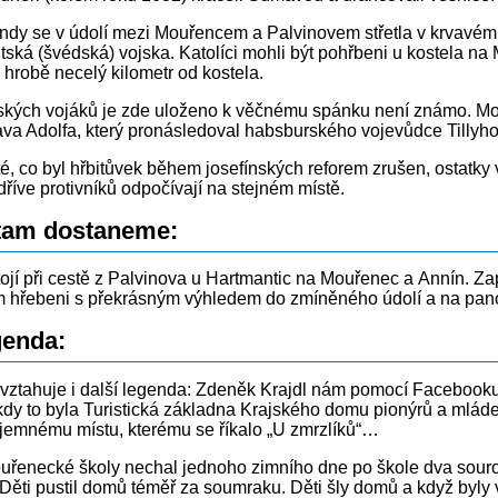
ndy se v údolí mezi Mouřencem a Palvinovem střetla v krvavém b
tská (švédská) vojska. Katolíci mohli být pohřbeni u kostela na 
hrobě necelý kilometr od kostela.
ských vojáků je zde uloženo k věčnému spánku není známo. Mohl
ava Adolfa, který pronásledoval habsburského vojevůdce Tillyh
é, co byl hřbitůvek během josefínských reforem zrušen, ostatky
 dříve protivníků odpočívají na stejném místě.
 tam dostaneme:
tojí při cestě z Palvinova u Hartmantic na Mouřenec a Annín. Za
 hřebeni s překrásným výhledem do zmíněného údolí a na pan
genda:
 vztahuje i další legenda: Zdeněk Krajdl nám pomocí Facebooku 
dy to byla Turistická základna Krajského domu pionýrů a mládeže 
ajemnému místu, kterému se říkalo „U zmrzlíků“…
ouřenecké školy nechal jednoho zimního dne po škole dva souroz
 Děti pustil domů téměř za soumraku. Děti šly domů a když byly 