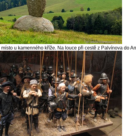
 místo u kamenného kříže. Na louce při cestě z Palvínova do An