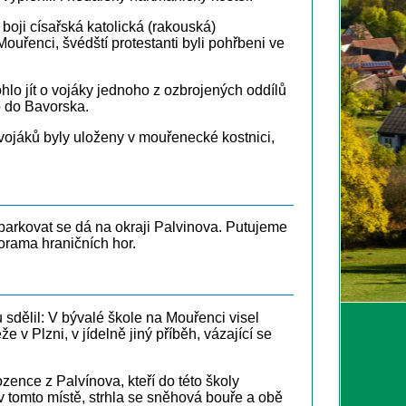
oji císařská katolická (rakouská)
Mouřenci, švédští protestanti byli pohřbeni ve
o jít o vojáky jednoho z ozbrojených oddílů
o do Bavorska.
 vojáků byly uloženy v mouřenecké kostnici,
parkovat se dá na okraji Palvinova. Putujeme
orama hraničních hor.
sdělil: V bývalé škole na Mouřenci visel
v Plzni, v jídelně jiný příběh, vázající se
ence z Palvínova, kteří do této školy
v tomto místě, strhla se sněhová bouře a obě