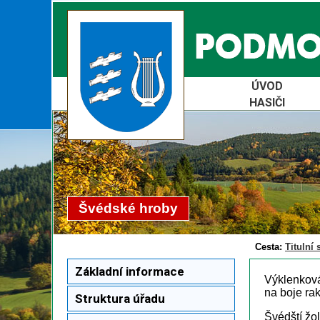
ÚVOD
HASIČI
Švédské hroby
Cesta:
Titulní 
Základní informace
Výklenková
na boje ra
Struktura úřadu
Švédští žo