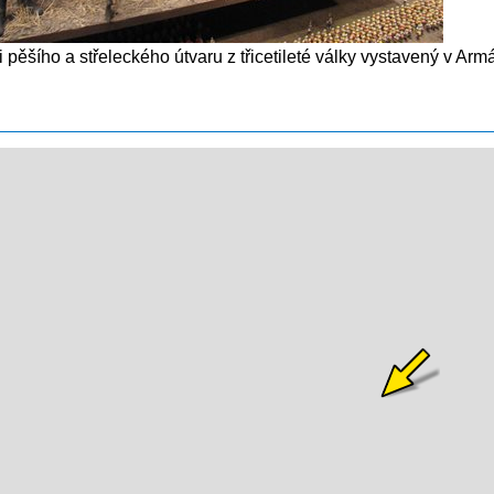
i pěšího a střeleckého útvaru z třicetileté války vystavený v 