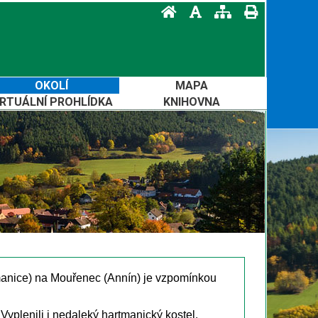
OKOLÍ
MAPA
IRTUÁLNÍ PROHLÍDKA
KNIHOVNA
manice) na Mouřenec (Annín) je vzpomínkou
Vyplenili i nedaleký hartmanický kostel.