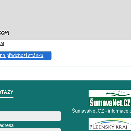
at
 na předchozí stránku
OTAZY
ŠumavaNet.CZ - informace o
 adresa