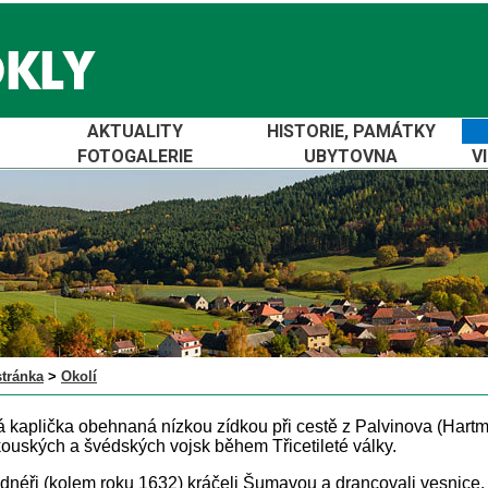
AKTUALITY
HISTORIE, PAMÁTKY
FOTOGALERIE
UBYTOVNA
V
stránka
>
Okolí
 kaplička obehnaná nízkou zídkou při cestě z Palvinova (Hart
kouských a švédských vojsk během Třicetileté války.
ldnéři (kolem roku 1632) kráčeli Šumavou a drancovali vesnice. 