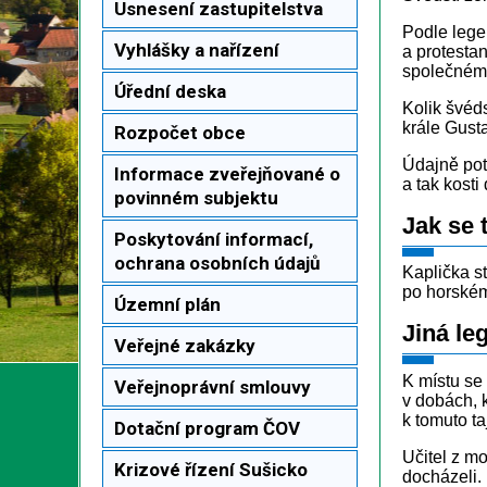
Usnesení zastupitelstva
Podle lege
Vyhlášky a nařízení
a protestan
společném 
Úřední deska
Kolik švéd
krále Gust
Rozpočet obce
Údajně pot
Informace zveřejňované o
a tak kosti
povinném subjektu
Jak se
Poskytování informací,
ochrana osobních údajů
Kaplička s
po horském
Územní plán
Jiná le
Veřejné zakázky
K místu se
Veřejnoprávní smlouvy
v dobách, k
k tomuto t
Dotační program ČOV
Učitel z m
Krizové řízení Sušicko
docházeli.