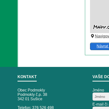
Navigov
Návrat
KONTAKT
VAŠE D
Obec Podmokly
Jméno
Podmokly č.p. 38
342 01 Sušice
E-mail či
Telefon: 376 526 498