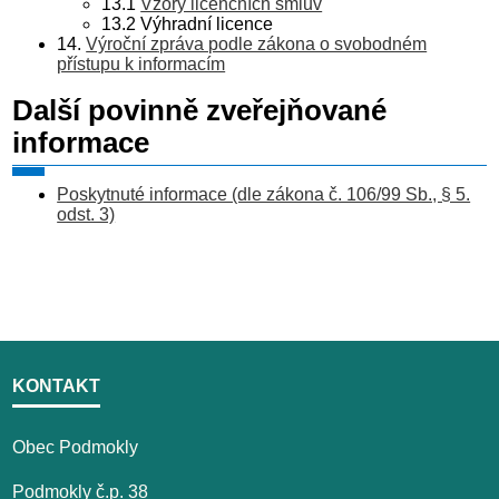
13.1
Vzory licenčních smluv
13.2 Výhradní licence
14.
Výroční zpráva podle zákona o svobodném
přístupu k informacím
Další povinně zveřejňované
informace
Poskytnuté informace (dle zákona č. 106/99 Sb., § 5.
odst. 3)
KONTAKT
Obec Podmokly
Podmokly č.p. 38