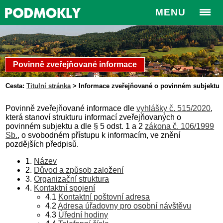
MENU
Povinně zveřejňované informace
Cesta:
Titulní stránka
>
Informace zveřejňované o povinném subjektu
Povinně zveřejňované informace dle
vyhlášky č. 515/2020
,
která stanoví strukturu informací zveřejňovaných o
povinném subjektu a dle § 5 odst. 1 a 2
zákona č. 106/1999
Sb.
, o svobodném přístupu k informacím, ve znění
pozdějších předpisů.
1.
Název
2.
Důvod a způsob založení
3.
Organizační struktura
4.
Kontaktní spojení
4.1
Kontaktní poštovní adresa
4.2
Adresa úřadovny pro osobní návštěvu
4.3
Úřední hodiny