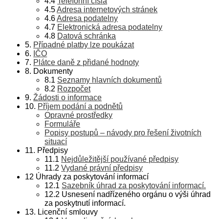
4.4
Telefonní čísla
4.5
Adresa internetových stránek
4.6
Adresa podatelny
4.7
Elektronická adresa podatelny
4.8
Datová schránka
5.
Případné platby lze poukázat
6.
IČO
7.
Plátce daně z přidané hodnoty
8. Dokumenty
8.1
Seznamy hlavních dokumentů
8.2
Rozpočet
9.
Žádosti o informace
10.
Příjem podání a podnětů
Opravné prostředky
Formuláře
Popisy postupů – návody pro řešení životních
situací
11. Předpisy
11.1
Nejdůležitější používané předpisy
11.2
Vydané právní předpisy
12 Úhrady za poskytování informací
12.1
Sazebník úhrad za poskytování informací.
12.2 Usnesení nadřízeného orgánu o výši úhrad
za poskytnutí informací.
13. Licenční smlouvy