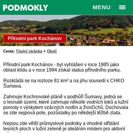
MENU
Přírodní park Kochánov
Cesta:
Titulní stránka
>
Okolí
Přírodní park Kochánov - byl vyhlášen v roce 1985 jako
oblast klidu a v roce 1994 získal status přírodního parku.
Rozkládá se na rozloze 81 km² a na jihu sousedí s CHKO
Šumava.
Zahrnuje Kochnovské pláně v podhůří Šumavy, jedná se
o lesnaté území, které zahrnuje několik vodních toků a lužní
porosty s výskytem vzácných rostlin a živočichů. Dochovala
se zde sejpová pole, pozůstatky po někdejší těžbě zlata.
Nejsou zde větší průmyslové podniky a vhodné střídání
lesních ploch v lužní zeleně je ideálním místem pro aktivní