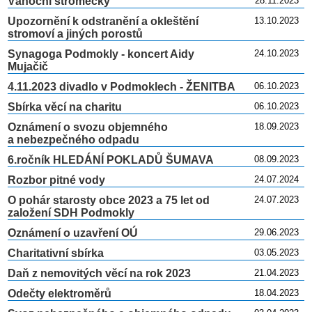
Vánoční stromečky
28.11.2023
Upozornění k odstranění a okleštění
13.10.2023
stromoví a jiných porostů
Synagoga Podmokly - koncert Aidy
24.10.2023
Mujačič
4.11.2023 divadlo v Podmoklech - ŽENITBA
06.10.2023
Sbírka věcí na charitu
06.10.2023
Oznámení o svozu objemného
18.09.2023
a nebezpečného odpadu
6.ročník HLEDÁNÍ POKLADŮ ŠUMAVA
08.09.2023
Rozbor pitné vody
24.07.2024
O pohár starosty obce 2023 a 75 let od
24.07.2023
založení SDH Podmokly
Oznámení o uzavření OÚ
29.06.2023
Charitativní sbírka
03.05.2023
Daň z nemovitých věcí na rok 2023
21.04.2023
Odečty elektroměrů
18.04.2023