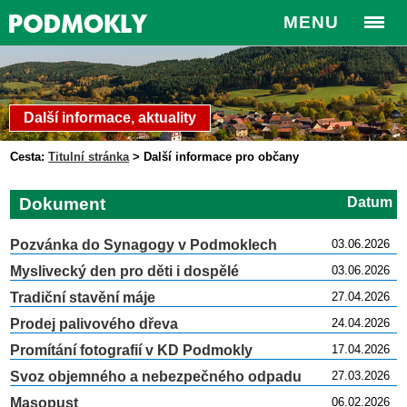
MENU
Další informace, aktuality
Cesta:
Titulní stránka
>
Další informace pro občany
Dokument
Datum
Pozvánka do Synagogy v Podmoklech
03.06.2026
Myslivecký den pro děti i dospělé
03.06.2026
Tradiční stavění máje
27.04.2026
Prodej palivového dřeva
24.04.2026
Promítání fotografií v KD Podmokly
17.04.2026
Svoz objemného a nebezpečného odpadu
27.03.2026
Masopust
06.02.2026