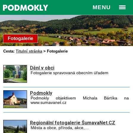
MENU
Fotogalerie
Cesta:
Titulní stránka
>
Fotogalerie
Dění v obci
Fotogalerie spravovaná obecním úřadem
Podmokly
Podmokly objektivem Michala Bártíka na
www.sumavanet.cz
Regionální fotogalerie ŠumavaNet.CZ
Města a obce, příroda, akce,…