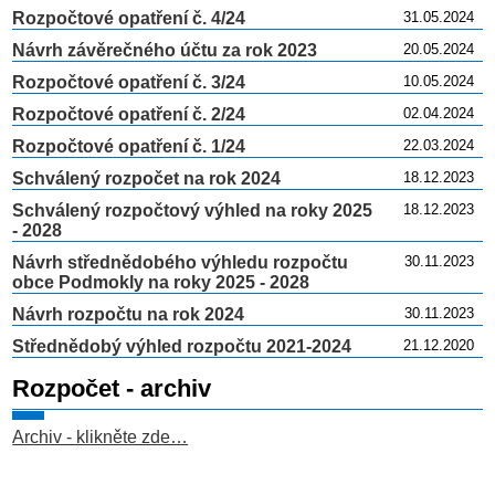
Rozpočtové opatření č. 4/24
31.05.2024
Návrh závěrečného účtu za rok 2023
20.05.2024
Rozpočtové opatření č. 3/24
10.05.2024
Rozpočtové opatření č. 2/24
02.04.2024
Rozpočtové opatření č. 1/24
22.03.2024
Schválený rozpočet na rok 2024
18.12.2023
Schválený rozpočtový výhled na roky 2025
18.12.2023
- 2028
Návrh střednědobého výhledu rozpočtu
30.11.2023
obce Podmokly na roky 2025 - 2028
Návrh rozpočtu na rok 2024
30.11.2023
Střednědobý výhled rozpočtu 2021-2024
21.12.2020
Rozpočet - archiv
Archiv - klikněte zde…