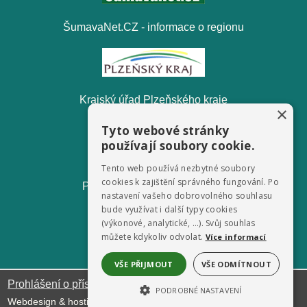
ŠumavaNet.CZ - informace o regionu
Krajský úřad Plzeňského kraje
×
Tyto webové stránky
používají soubory cookie.
Tento web používá nezbytné soubory
cookies k zajištění správného fungování. Po
Pošumavská odpadová, s.r.o.
nastavení vašeho dobrovolného souhlasu
bude využívat i další typy cookies
(výkonové, analytické, …). Svůj souhlas
můžete kdykoliv odvolat.
Více informací
VŠE PŘIJMOUT
VŠE ODMÍTNOUT
Prohlášení o přístupnosti
PODROBNÉ NASTAVENÍ
Webdesign & hosting:
ŠumavaNet.CZ