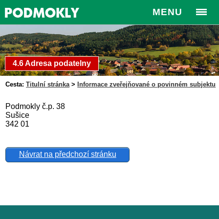
MENU
4.6 Adresa podatelny
Cesta:
Titulní stránka
>
Informace zveřejňované o povinném subjektu
Podmokly č.p. 38
Sušice
342 01
Návrat na předchozí stránku