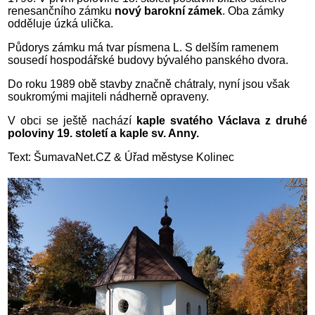
renesančního zámku
nový barokní zámek
. Oba zámky
odděluje úzká ulička.
Půdorys zámku má tvar písmena L. S delším ramenem
sousedí hospodářské budovy bývalého panského dvora.
Do roku 1989 obě stavby značně chátraly, nyní jsou však
soukromými majiteli nádherně opraveny.
V obci se ještě nachází
kaple svatého Václava z druhé
poloviny 19. století a kaple sv. Anny.
Text: ŠumavaNet.CZ & Úřad městyse Kolinec