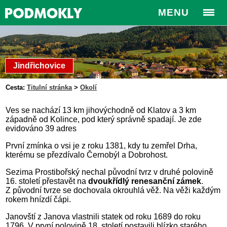
MENU
Jindřichovice
Cesta:
Titulní stránka
>
Okolí
Ves se nachází 13 km jihovýchodně od Klatov a 3 km
západně od Kolince, pod který správně spadají. Je zde
evidováno 39 adres
První zmínka o vsi je z roku 1381, kdy tu zemřel Drha,
kterému se přezdívalo Černobýl a Dobrohost.
Sezima Prostibořský nechal původní tvrz v druhé polovině
16. století přestavět na
dvoukřídlý renesanční zámek
.
Z původní tvrze se dochovala okrouhlá věž. Na věži každým
rokem hnízdí čápi.
Janovští z Janova vlastnili statek od roku 1689 do roku
1796. V první polovině 18. století postavili blízko starého