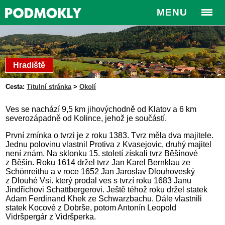
MENU
Hradiště
Cesta:
Titulní stránka
>
Okolí
Ves se nachází 9,5 km jihovýchodně od Klatov a 6 km
severozápadně od Kolince, jehož je součástí.
První zmínka o tvrzi je z roku 1383. Tvrz měla dva majitele.
Jednu polovinu vlastnil Protiva z Kvasejovic, druhý majitel
není znám. Na sklonku 15. století získali tvrz Běšínové
z Běšin. Roku 1614 držel tvrz Jan Karel Bernklau ze
Schönreithu a v roce 1652 Jan Jaroslav Dlouhoveský
z Dlouhé Vsi. který prodal ves s tvrzí roku 1683 Janu
Jindřichovi Schattbergerovi. Ještě téhož roku držel statek
Adam Ferdinand Khek ze Schwarzbachu. Dále vlastnili
statek Kocové z Dobrše, potom Antonín Leopold
Vidršpergár z Vidršperka.