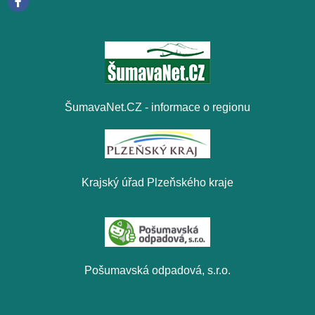
ŠumavaNet.CZ - informace o regionu
Krajský úřad Plzeňského kraje
Pošumavská odpadová, s.r.o.