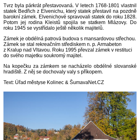
Tvrz byla párkrát přestavovaná. V letech 1768-1801 vlastnil
statek Bedřich z Elvenichu, který statek přestavil na pozdně
barokní zámek. Elvenichové spravovali statek do roku 1828.
Potom jej rodina Kleistů spojila se statkem Mlázovy. Do
roku 1945 se vystřídalo ještě několik majitelů.
Zámek je obdélná patrová budova s mansardovou střechou.
Zámek se stal rekreačním střediskem n. p. Armabeton
z Kralup nad Vltavou. Roku 1995 převzal zámek v restituci
do svého majetku soukromý majitel.
Na kopečku za zámkem se nacházelo obdélné slovanské
hradiště. Z něj se dochovaly valy s příkopem.
Text: Úřad městyse Kolinec & ŠumavaNet.CZ